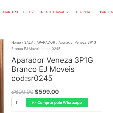
QUARTO SOLTEIRO
QUARTO CASAL
COZINHA
BANHEI
Home
/
SALA
/
APARADOR
/ Aparador Veneza 3P1G
Branco EJ Moveis cod:sr0245
Aparador Veneza 3P1G
Branco EJ Moveis
cod:sr0245
$
699.00
$
599.00
Comprar pelo Whatsapp