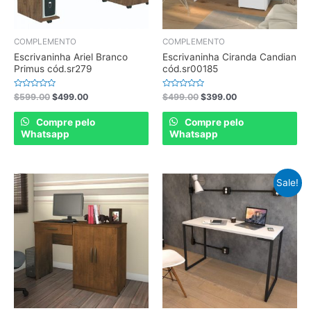
COMPLEMENTO
COMPLEMENTO
Escrivaninha Ariel Branco
Escrivaninha Ciranda Candian
Primus cód.sr279
cód.sr00185
Rated
Rated
$
599.00
$
499.00
$
499.00
$
399.00
0
0
out
out
of
of
Compre pelo
Compre pelo
5
5
Whatsapp
Whatsapp
Sale!