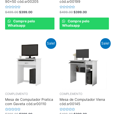
90×50 cód.sr00205
cód.sr00199
Rated
Rated
$
499.00
$
399.00
$
499.00
$
399.00
0
0
out
out
of
of
Compre pelo
Compre pelo
5
5
Whatsapp
Whatsapp
Sale!
Sale!
COMPLEMENTO
COMPLEMENTO
Mesa de Computador Pratica
Mesa de Computador Viena
com Gaveta cód.sr00110
cód.sr00145
Rated
Rated