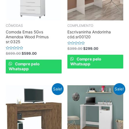
CÔMODAS
COMPLEMENTO
Comoda Emas 5Gvs
Escrivaninha Andorinha
Amendoa Wood Primus
cód.sr00120
sr:0325
Rated
$
399.00
$
299.00
0
Rated
$
699.00
$
599.00
out
0
of
Compre pelo
out
5
of
Compre pelo
Whatsapp
5
Whatsapp
Sale!
Sale!