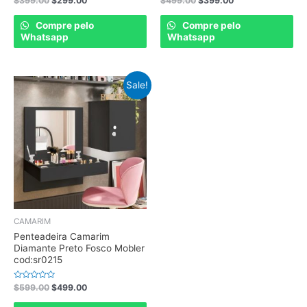
$
399.00
$
299.00
$
499.00
$
399.00
0
0
out
out
of
of
Compre pelo
Compre pelo
5
5
Whatsapp
Whatsapp
Sale!
CAMARIM
Penteadeira Camarim
Diamante Preto Fosco Mobler
cod:sr0215
Rated
$
599.00
$
499.00
0
out