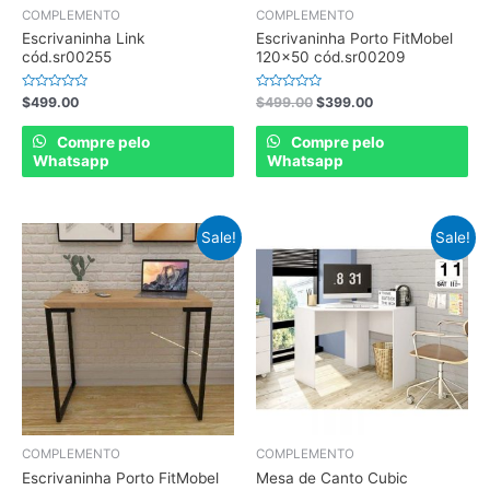
COMPLEMENTO
COMPLEMENTO
Escrivaninha Link
Escrivaninha Porto FitMobel
cód.sr00255
120×50 cód.sr00209
Rated
Rated
$
499.00
$
499.00
$
399.00
0
0
out
out
of
of
Compre pelo
Compre pelo
5
5
Whatsapp
Whatsapp
Sale!
Sale!
COMPLEMENTO
COMPLEMENTO
Escrivaninha Porto FitMobel
Mesa de Canto Cubic