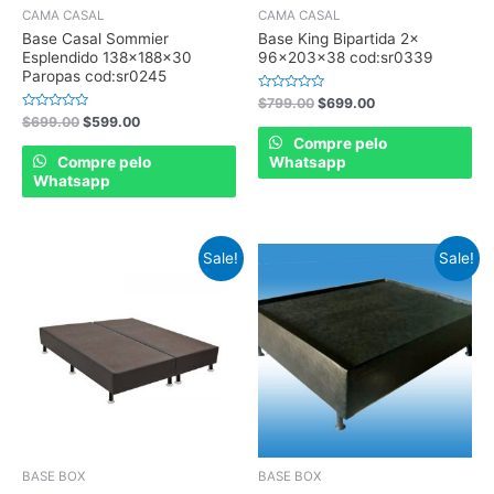
CAMA CASAL
CAMA CASAL
Base Casal Sommier
Base King Bipartida 2x
Esplendido 138x188x30
96x203x38 cod:sr0339
Paropas cod:sr0245
Rated
$
799.00
$
699.00
0
Rated
$
699.00
$
599.00
out
0
of
Compre pelo
out
5
of
Compre pelo
Whatsapp
5
Whatsapp
Sale!
Sale!
BASE BOX
BASE BOX