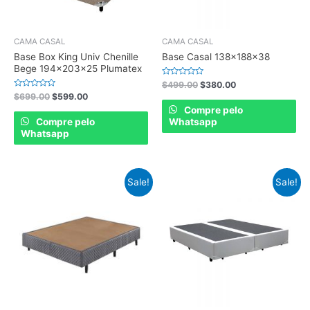
CAMA CASAL
CAMA CASAL
Base Box King Univ Chenille
Base Casal 138x188x38
Bege 194x203x25 Plumatex
Rated
$
499.00
$
380.00
0
Rated
$
699.00
$
599.00
out
0
of
Compre pelo
out
5
of
Compre pelo
Whatsapp
5
Whatsapp
Sale!
Sale!