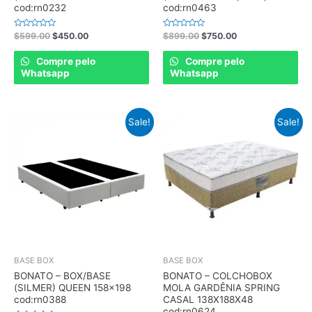
cod:rn0232
cod:rn0463
Rated
Rated
$
599.00
$
450.00
$
899.00
$
750.00
0
0
out
out
of
of
Compre pelo
Compre pelo
5
5
Whatsapp
Whatsapp
Sale!
Sale!
BASE BOX
BASE BOX
BONATO – BOX/BASE
BONATO – COLCHOBOX
(SILMER) QUEEN 158×198
MOLA GARDÊNIA SPRING
cod:rn0388
CASAL 138X188X48
cod:rn0624