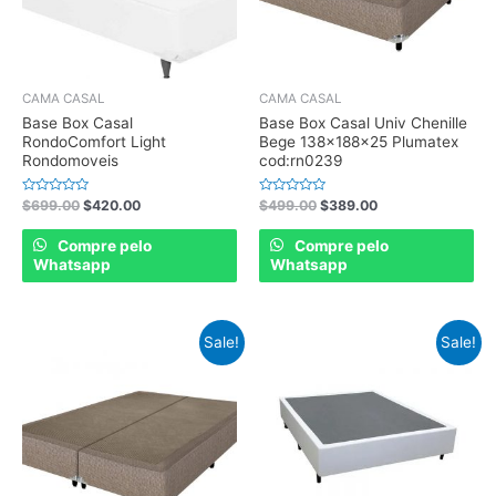
CAMA CASAL
CAMA CASAL
Base Box Casal
Base Box Casal Univ Chenille
RondoComfort Light
Bege 138x188x25 Plumatex
Rondomoveis
cod:rn0239
Rated
Rated
$
699.00
$
420.00
$
499.00
$
389.00
0
0
out
out
of
of
Compre pelo
Compre pelo
5
5
Whatsapp
Whatsapp
Sale!
Sale!