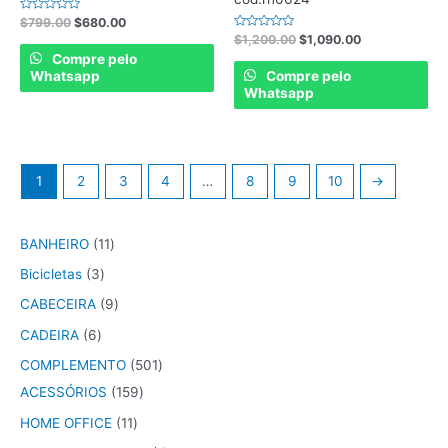
Rated
$
799.00
$
680.00
0
Rated
$
1,200.00
$
1,090.00
out
0
of
Compre pelo
out
5
of
Whatsapp
Compre pelo
5
Whatsapp
1
2
3
4
…
8
9
10
→
BANHEIRO
11
Bicicletas
3
CABECEIRA
9
CADEIRA
6
COMPLEMENTO
501
ACESSÓRIOS
159
HOME OFFICE
11