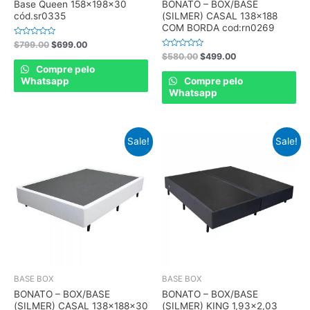
Base Queen 158x198x30
BONATO – BOX/BASE
cód.sr0335
(SILMER) CASAL 138×188
COM BORDA cod:rn0269
Rated
$
799.00
$
699.00
0
Rated
$
580.00
$
499.00
out
0
of
Compre pelo
out
5
of
Whatsapp
Compre pelo
5
Whatsapp
Sale!
Sale!
BASE BOX
BASE BOX
BONATO – BOX/BASE
BONATO – BOX/BASE
(SILMER) CASAL 138x188x30
(SILMER) KING 1,93×2,03