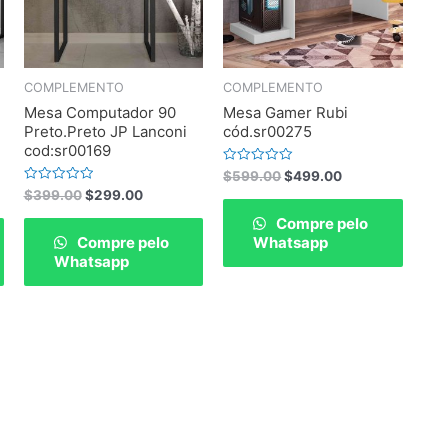
COMPLEMENTO
COMPLEMENTO
Mesa Computador 90
Mesa Gamer Rubi
Preto.Preto JP Lanconi
cód.sr00275
cod:sr00169
Rated
$
599.00
$
499.00
0
Rated
$
399.00
$
299.00
out
0
of
out
Compre pelo
5
of
Compre pelo
Whatsapp
5
Whatsapp