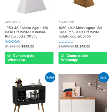
APARADOR
APARADOR
1050.48.2 Mesa Agata 120
1050.49.2 Mesa Agata 180
Base Off White Dt Imbuia
Base Imbuia Dt Off White
Rufato cod:sr00555
Rufato cod:sr00755
Rated
Rated
$
1,099.00
$
999.00
$
1,599.00
$
1,349.00
0
0
out
out
of
of
Compre pelo
Compre pelo
5
5
Whatsapp
Whatsapp
Sale!
Sale!