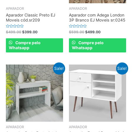
APARADOR
APARADOR
Aparador Classic Preto EJ
Aparador com Adega London
Moveis cód.sr209
3P Branco EJ Moveis sr:0245
Rated
Rated
$
499.00
$
399.00
$
599.00
$
499.00
0
0
out
out
of
of
Compre pelo
Compre pelo
5
5
Whatsapp
Whatsapp
Sale!
Sale!
APARADOR
APARADOR