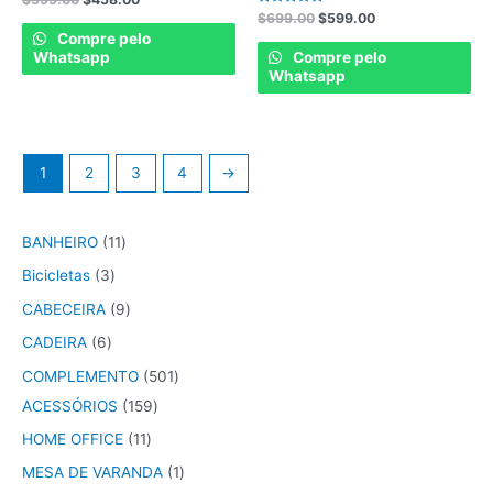
0
Rated
$
699.00
$
599.00
out
0
of
Compre pelo
out
5
of
Whatsapp
Compre pelo
5
Whatsapp
1
2
3
4
→
BANHEIRO
11
Bicicletas
3
CABECEIRA
9
CADEIRA
6
COMPLEMENTO
501
ACESSÓRIOS
159
HOME OFFICE
11
MESA DE VARANDA
1