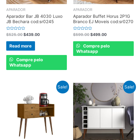
APARADOR
APARADOR
Aparador Bar JB 4030 Luxo
Aparador Buffet Horus 2P1G
JB Bechara cod:sr0245
Branco EJ Moveis cod:sr0270
Rated
Rated
$
525.00
$
439.00
$
599.00
$
499.00
0
0
out
out
of
of
Read more
Compre pelo
5
5
Whatsapp
Compre pelo
Whatsapp
Sale!
Sale!