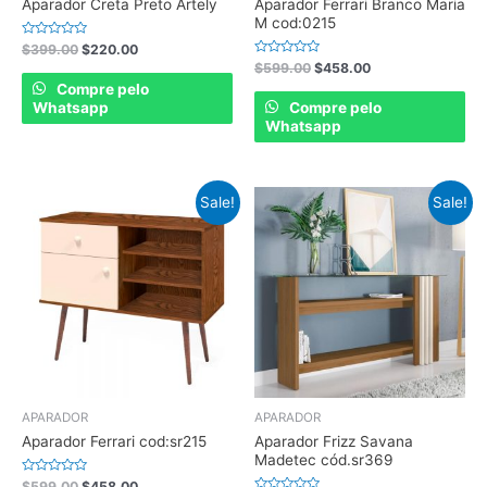
Aparador Creta Preto Artely
Aparador Ferrari Branco Maria
M cod:0215
Rated
$
399.00
$
220.00
0
Rated
$
599.00
$
458.00
out
0
of
Compre pelo
out
5
of
Whatsapp
Compre pelo
5
Whatsapp
Sale!
Sale!
APARADOR
APARADOR
Aparador Ferrari cod:sr215
Aparador Frizz Savana
Madetec cód.sr369
Rated
$
599.00
$
458.00