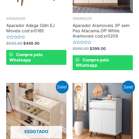
APARADOR
APARADOR
Aparador Adega Odin EJ
Aparador Aramoveis 3P sem
Moveis cod:sr0185
Pes Atacama.Off White
Aramoveis cod:sr0209
Rated
$
530.00
$
449.00
0
Rated
$
599.00
$
399.00
out
0
of
Compre pelo
out
5
of
Whatsapp
Compre pelo
5
Whatsapp
Sale!
Sale!
ESGOTADO