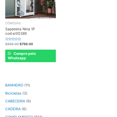
CÔMODAS
Sapateira Nina 1P
cod:sr00385
Rated
$
899.00
$
799.00
0
out
of
Compre pelo
5
Whatsapp
BANHEIRO
11
Bicicletas
3
CABECEIRA
9
CADEIRA
6
COMPLEMENTO
501