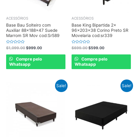
ACESSÓRIOS
ACESSÓRIOS
Base Bau Solteiro com
Base King Bipartida 2x
Auxiliar 88x188x47 Suede
96x203x38 Corino Preto SR
Marrom SR Mov cod:Sr589
Movelaria cod:sr339
Rated
Rated
$
1,099.00
$
999.00
$
699.00
$
599.00
0
0
out
out
of
of
Compre pelo
Compre pelo
5
5
Whatsapp
Whatsapp
Sale!
Sale!