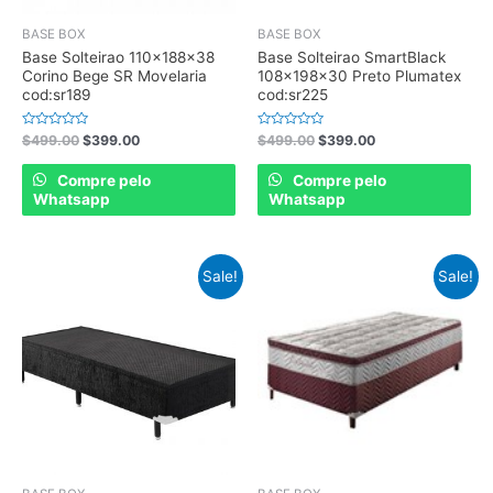
BASE BOX
BASE BOX
Base Solteirao 110x188x38
Base Solteirao SmartBlack
Corino Bege SR Movelaria
108x198x30 Preto Plumatex
cod:sr189
cod:sr225
Rated
Rated
$
499.00
$
399.00
$
499.00
$
399.00
0
0
out
out
of
of
Compre pelo
Compre pelo
5
5
Whatsapp
Whatsapp
Sale!
Sale!