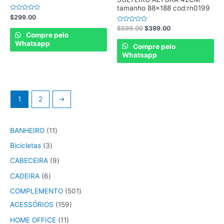
tamanho 88×188 cod:rn0199
Rated
$
299.00
0
out
Rated
$
599.00
$
399.00
of
0
Compre pelo
5
out
Whatsapp
of
Compre pelo
5
Whatsapp
1
2
→
BANHEIRO
11
Bicicletas
3
CABECEIRA
9
CADEIRA
6
COMPLEMENTO
501
ACESSÓRIOS
159
HOME OFFICE
11