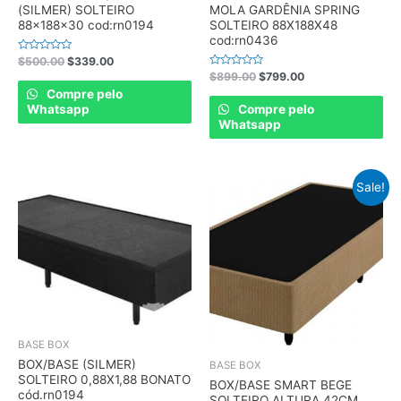
(SILMER) SOLTEIRO
MOLA GARDÊNIA SPRING
88x188x30 cod:rn0194
SOLTEIRO 88X188X48
cod:rn0436
Rated
$
500.00
$
339.00
0
Rated
$
899.00
$
799.00
out
0
of
Compre pelo
out
5
of
Whatsapp
Compre pelo
5
Whatsapp
Sale!
BASE BOX
BOX/BASE (SILMER)
BASE BOX
SOLTEIRO 0,88X1,88 BONATO
BOX/BASE SMART BEGE
cód.rn0194
SOLTEIRO ALTURA 42CM