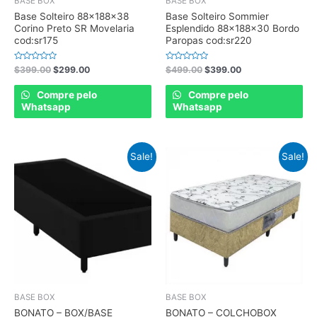
BASE BOX
BASE BOX
Base Solteiro 88x188x38
Base Solteiro Sommier
Corino Preto SR Movelaria
Esplendido 88x188x30 Bordo
cod:sr175
Paropas cod:sr220
Rated
Rated
$
399.00
$
299.00
$
499.00
$
399.00
0
0
out
out
of
of
Compre pelo
Compre pelo
5
5
Whatsapp
Whatsapp
Sale!
Sale!
BASE BOX
BASE BOX
BONATO – BOX/BASE
BONATO – COLCHOBOX