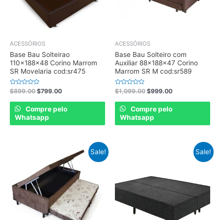
ACESSÓRIOS
ACESSÓRIOS
Base Bau Solteirao
Base Bau Solteiro com
110x188x48 Corino Marrom
Auxiliar 88x188x47 Corino
SR Movelaria cod:sr475
Marrom SR M cod:sr589
Rated
Rated
$
899.00
$
799.00
$
1,099.00
$
999.00
0
0
out
out
of
of
Compre pelo
Compre pelo
5
5
Whatsapp
Whatsapp
Sale!
Sale!