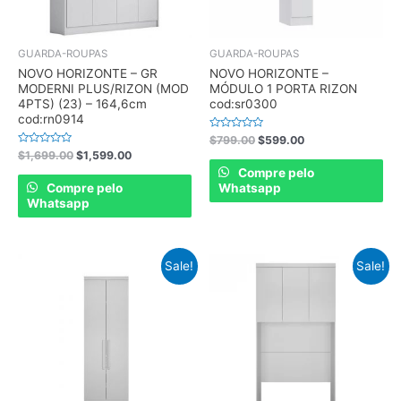
GUARDA-ROUPAS
GUARDA-ROUPAS
NOVO HORIZONTE – GR
NOVO HORIZONTE –
MODERNI PLUS/RIZON (MOD
MÓDULO 1 PORTA RIZON
4PTS) (23) – 164,6cm
cod:sr0300
cod:rn0914
Rated
$
799.00
$
599.00
0
Rated
$
1,699.00
$
1,599.00
out
0
of
Compre pelo
out
5
of
Compre pelo
Whatsapp
5
Whatsapp
Sale!
Sale!