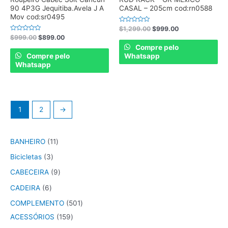
90 4P3G Jequitiba.Avela J A
CASAL – 205cm cod:rn0588
Mov cod:sr0495
Rated
$
1,299.00
$
999.00
0
Rated
$
999.00
$
899.00
out
0
of
Compre pelo
out
5
of
Compre pelo
Whatsapp
5
Whatsapp
1
2
→
BANHEIRO
11
Bicicletas
3
CABECEIRA
9
CADEIRA
6
COMPLEMENTO
501
ACESSÓRIOS
159