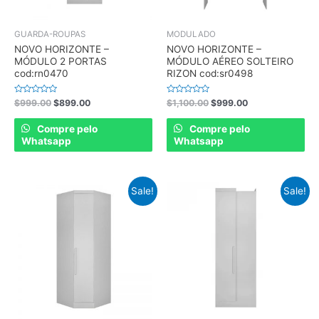
GUARDA-ROUPAS
MODULADO
NOVO HORIZONTE –
NOVO HORIZONTE –
MÓDULO 2 PORTAS
MÓDULO AÉREO SOLTEIRO
cod:rn0470
RIZON cod:sr0498
Rated
Rated
$
999.00
$
899.00
$
1,100.00
$
999.00
0
0
out
out
of
of
Compre pelo
Compre pelo
5
5
Whatsapp
Whatsapp
Sale!
Sale!