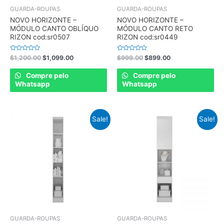
GUARDA-ROUPAS
GUARDA-ROUPAS
NOVO HORIZONTE –
NOVO HORIZONTE –
MÓDULO CANTO OBLÍQUO
MÓDULO CANTO RETO
RIZON cod:sr0507
RIZON cod:sr0449
Rated
Rated
$
1,200.00
$
1,099.00
$
999.00
$
899.00
0
0
out
out
of
of
Compre pelo
Compre pelo
5
5
Whatsapp
Whatsapp
Sale!
Sale!
GUARDA-ROUPAS
GUARDA-ROUPAS