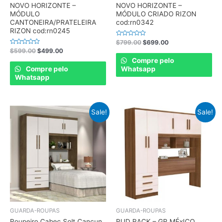
NOVO HORIZONTE –
NOVO HORIZONTE –
MÓDULO
MÓDULO CRIADO RIZON
CANTONEIRA/PRATELEIRA
cod:rn0342
RIZON cod:rn0245
Rated
$
799.00
$
699.00
0
Rated
$
599.00
$
499.00
out
0
of
Compre pelo
out
5
of
Compre pelo
Whatsapp
5
Whatsapp
Sale!
Sale!
GUARDA-ROUPAS
GUARDA-ROUPAS
Roupeiro Cabec Solt Cancun
RUD RACK – GR MÉxICO