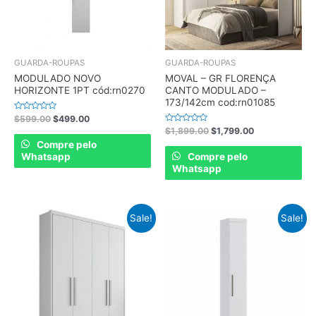
GUARDA-ROUPAS
GUARDA-ROUPAS
MODULADO NOVO
MOVAL – GR FLORENÇA
HORIZONTE 1PT cód:rn0270
CANTO MODULADO –
173/142cm cod:rn01085
Rated
$
599.00
$
499.00
0
Rated
$
1,899.00
$
1,799.00
out
0
of
Compre pelo
out
5
of
Whatsapp
Compre pelo
5
Whatsapp
Sale!
Sale!