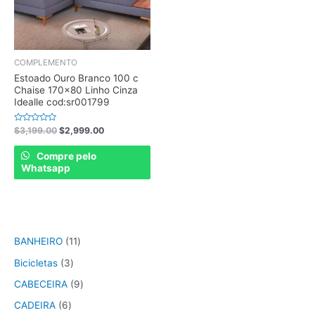
COMPLEMENTO
Estoado Ouro Branco 100 c
Chaise 170×80 Linho Cinza
Idealle cod:sr001799
Rated
$
3,199.00
$
2,999.00
0
out
of
Compre pelo
5
Whatsapp
BANHEIRO
11
Bicicletas
3
CABECEIRA
9
CADEIRA
6