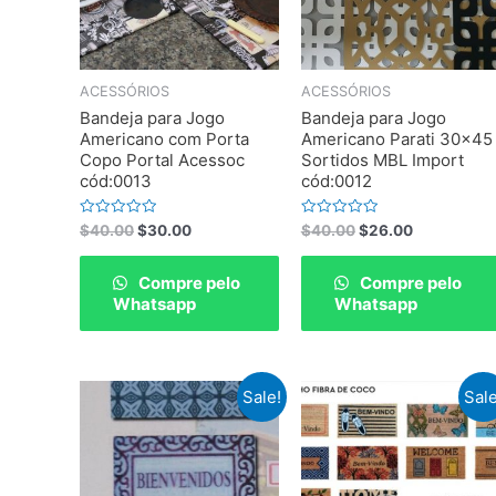
ACESSÓRIOS
ACESSÓRIOS
Bandeja para Jogo
Bandeja para Jogo
Americano com Porta
Americano Parati 30×45
Copo Portal Acessoc
Sortidos MBL Import
cód:0013
cód:0012
Rated
Rated
$
40.00
$
30.00
$
40.00
$
26.00
0
0
out
out
of
of
Compre pelo
Compre pelo
5
5
Whatsapp
Whatsapp
Sale!
Sale