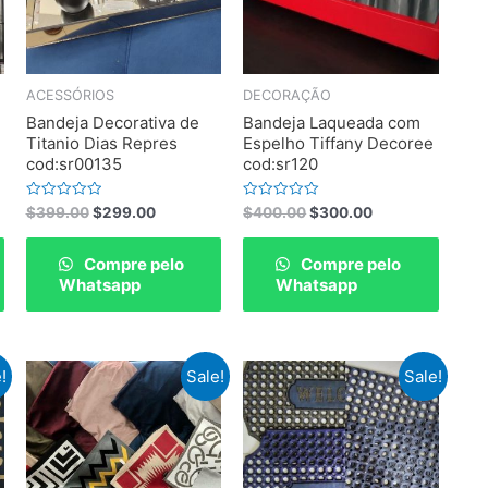
ACESSÓRIOS
DECORAÇÃO
Bandeja Decorativa de
Bandeja Laqueada com
Titanio Dias Repres
Espelho Tiffany Decoree
cod:sr00135
cod:sr120
Rated
Rated
$
399.00
$
299.00
$
400.00
$
300.00
0
0
out
out
of
of
Compre pelo
Compre pelo
5
5
Whatsapp
Whatsapp
!
Sale!
Sale!