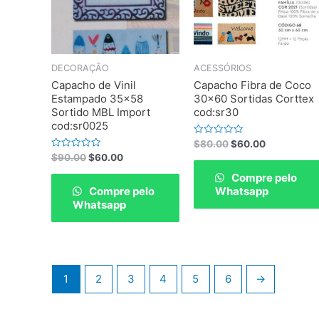
DECORAÇÃO
ACESSÓRIOS
Capacho de Vinil
Capacho Fibra de Coco
Estampado 35×58
30×60 Sortidas Corttex
Sortido MBL Import
cod:sr30
cod:sr0025
Rated
$
80.00
$
60.00
0
Rated
$
90.00
$
60.00
out
0
of
out
Compre pelo
5
of
Compre pelo
Whatsapp
5
Whatsapp
1
2
3
4
5
6
→