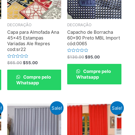
DECORAÇÃO
DECORAÇÃO
Capa para Almofada Ana
Capacho de Borracha
45×45 Estampas
60×90 Preto MBL Import
Variadas Ale Repres
cód:0065
cod:sr22
Rated
$
130.00
$
95.00
0
Rated
$
65.00
$
55.00
out
0
of
out
Compre pelo
5
of
Compre pelo
Whatsapp
5
Whatsapp
!
Sale!
Sale!