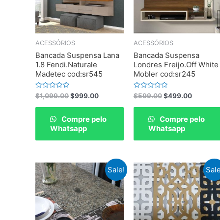
ACESSÓRIOS
ACESSÓRIOS
Bancada Suspensa Lana
Bancada Suspensa
1.8 Fendi.Naturale
Londres Freijo.Off White
Madetec cod:sr545
Mobler cod:sr245
Rated
Rated
$
1,099.00
$
999.00
$
599.00
$
499.00
0
0
out
out
of
of
Compre pelo
Compre pelo
5
5
Whatsapp
Whatsapp
Sale!
Sale