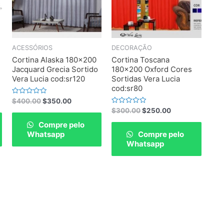
ACESSÓRIOS
DECORAÇÃO
Cortina Alaska 180×200
Cortina Toscana
Jacquard Grecia Sortido
180×200 Oxford Cores
Vera Lucia cod:sr120
Sortidas Vera Lucia
cod:sr80
Rated
$
400.00
$
350.00
0
Rated
$
300.00
$
250.00
out
0
of
out
Compre pelo
5
of
Whatsapp
Compre pelo
5
Whatsapp