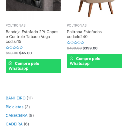
POLTRONAS
POLTRONAS
Bandeja Estofado 2Pt Copos
Poltrona Estofados
e Controle Tabaco Voga
cod:ele240
cod:sr15
Rated
$
499.00
$
399.00
0
Rated
$
50.00
$
45.00
out
0
of
Compre pelo
out
5
of
Compre pelo
Whatsapp
5
Whatsapp
BANHEIRO
11
Bicicletas
3
CABECEIRA
9
CADEIRA
6