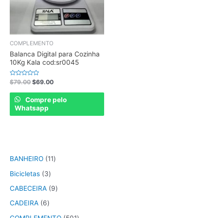
COMPLEMENTO
Balanca Digital para Cozinha
10Kg Kala cod:sr0045
Rated
$
79.00
$
69.00
0
out
of
Compre pelo
5
Whatsapp
BANHEIRO
11
Bicicletas
3
CABECEIRA
9
CADEIRA
6
COMPLEMENTO
501