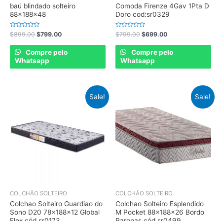
baú blindado solteiro
Comoda Firenze 4Gav 1Pta D
88x188x48
Doro cod:sr0329
Rated
Rated
$
899.00
$
799.00
$
799.00
$
699.00
0
0
out
out
of
of
Compre pelo
Compre pelo
5
5
Whatsapp
Whatsapp
Sale!
Sale!
COLCHÃO SOLTEIRO
COLCHÃO SOLTEIRO
Colchao Solteiro Guardiao do
Colchao Solteiro Esplendido
Sono D20 78x188x12 Global
M Pocket 88x188x26 Bordo
Flex cód.sr0173
Paropas cód.sr0499