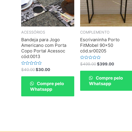
ACESSÓRIOS
COMPLEMENTO
Bandeja para Jogo
Escrivaninha Porto
Americano com Porta
FitMobel 90×50
Copo Portal Acessoc
cód.sr00205
cód:0013
Rated
$
499.00
$
399.00
0
Rated
$
40.00
$
30.00
out
0
of
out
Compre pelo
5
of
Compre pelo
Whatsapp
5
Whatsapp