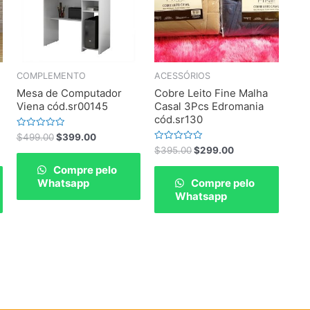
COMPLEMENTO
ACESSÓRIOS
Mesa de Computador
Cobre Leito Fine Malha
Viena cód.sr00145
Casal 3Pcs Edromania
cód.sr130
Rated
$
499.00
$
399.00
0
Rated
$
395.00
$
299.00
out
0
of
out
Compre pelo
5
of
Whatsapp
Compre pelo
5
Whatsapp