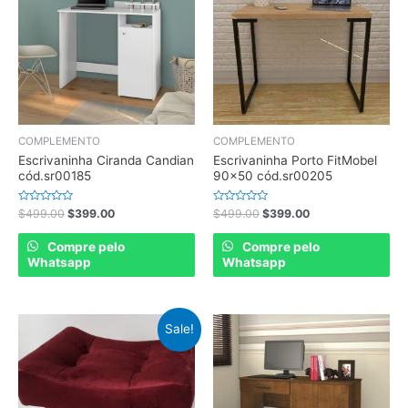
COMPLEMENTO
COMPLEMENTO
Escrivaninha Ciranda Candian
Escrivaninha Porto FitMobel
cód.sr00185
90×50 cód.sr00205
Rated
Rated
$
499.00
$
399.00
$
499.00
$
399.00
0
0
out
out
of
of
Compre pelo
Compre pelo
5
5
Whatsapp
Whatsapp
Sale!