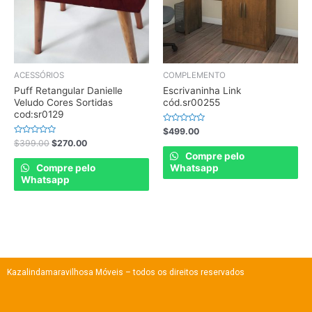
ACESSÓRIOS
COMPLEMENTO
Puff Retangular Danielle
Escrivaninha Link
Veludo Cores Sortidas
cód.sr00255
cod:sr0129
Rated
$
499.00
0
Rated
$
399.00
$
270.00
out
0
of
Compre pelo
out
5
of
Compre pelo
Whatsapp
5
Whatsapp
Kazalindamaravilhosa Móveis – todos os direitos reservados