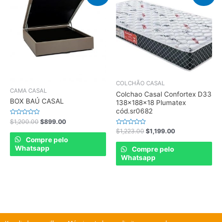
COLCHÃO CASAL
CAMA CASAL
Colchao Casal Confortex D33
BOX BAÚ CASAL
138x188x18 Plumatex
cód.sr0682
Rated
$
1,200.00
$
899.00
0
Rated
$
1,223.00
$
1,199.00
out
0
of
Compre pelo
out
5
of
Whatsapp
Compre pelo
5
Whatsapp