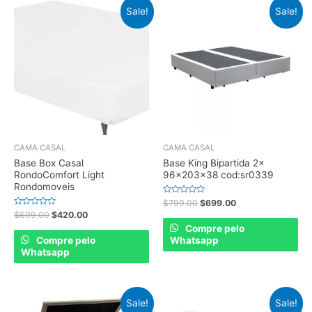
Sale!
Sale!
CAMA CASAL
CAMA CASAL
Base Box Casal
Base King Bipartida 2x
RondoComfort Light
96x203x38 cod:sr0339
Rondomoveis
Rated
$
799.00
$
699.00
0
Rated
$
699.00
$
420.00
out
0
of
Compre pelo
out
5
of
Compre pelo
Whatsapp
5
Whatsapp
Sale!
Sale!