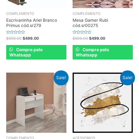
COMPLEMENTO
COMPLEMENTO
Escrivaninha Ariel Branco
Mesa Gamer Rubi
Primus cód.sr279
cód.sr00275
Rated
Rated
$
599.00
$
499.00
$
599.00
$
499.00
0
0
out
out
of
of
Compre pelo
Compre pelo
5
5
Whatsapp
Whatsapp
Sale!
Sale!
COMPLEMENTO
ACESSÓRIOS