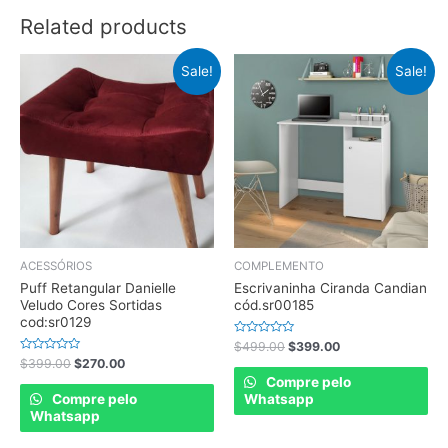
Related products
Sale!
Sale!
ACESSÓRIOS
COMPLEMENTO
Puff Retangular Danielle
Escrivaninha Ciranda Candian
Veludo Cores Sortidas
cód.sr00185
cod:sr0129
Rated
$
499.00
$
399.00
0
Rated
$
399.00
$
270.00
out
0
of
Compre pelo
out
5
of
Compre pelo
Whatsapp
5
Whatsapp