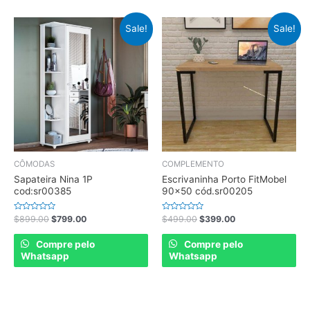
Sale!
Sale!
CÔMODAS
COMPLEMENTO
Sapateira Nina 1P
Escrivaninha Porto FitMobel
cod:sr00385
90×50 cód.sr00205
Rated
Rated
$
899.00
$
799.00
$
499.00
$
399.00
0
0
out
out
of
of
Compre pelo
Compre pelo
5
5
Whatsapp
Whatsapp