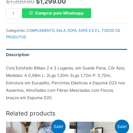
$
1,399.00
$
1,299.00
Comprar pelo Whatsapp
Categories:
COMPLEMENTO
,
SALA
,
SOFÁ
,
SOFÁ 3 E 2 L
,
TODOS OS
PRODUTOS
Description
Conj Estofado Bilbao 2 e 3 Lugares, em Suede Pena, Côr Azul,
Medidas: A 0,98m L: 2Lgs 1,30m 3Lgs 1,72m P: 0,70m,
Estrutura em Eucaplito, Percintas Elásticas e Espuma D23 nos
Assentos, Almofadas com Fibras Mescladas com Flocos,
braços em Espuma D20.
Related products
Sale!
Sale!