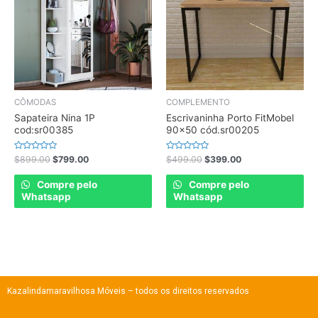
CÔMODAS
COMPLEMENTO
Sapateira Nina 1P
Escrivaninha Porto FitMobel
cod:sr00385
90×50 cód.sr00205
Rated
Rated
$
899.00
$
799.00
$
499.00
$
399.00
0
0
out
out
of
of
Compre pelo
Compre pelo
5
5
Whatsapp
Whatsapp
Kazalindamaravilhosa Móveis – todos os direitos reservados