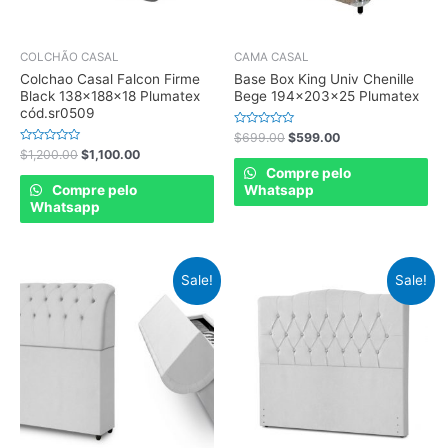
COLCHÃO CASAL
CAMA CASAL
Colchao Casal Falcon Firme
Base Box King Univ Chenille
Black 138x188x18 Plumatex
Bege 194x203x25 Plumatex
cód.sr0509
Rated
$
699.00
$
599.00
0
Rated
$
1,200.00
$
1,100.00
out
0
of
Compre pelo
out
5
of
Compre pelo
Whatsapp
5
Whatsapp
Sale!
Sale!