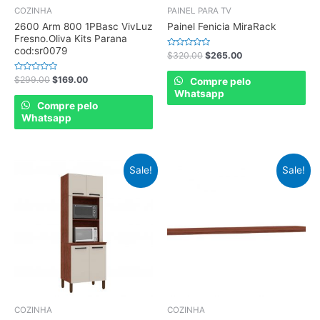
COZINHA
PAINEL PARA TV
2600 Arm 800 1PBasc VivLuz
Painel Fenicia MiraRack
Fresno.Oliva Kits Parana
cod:sr0079
Rated
$
320.00
$
265.00
0
out
of
Rated
$
299.00
$
169.00
Compre pelo
5
0
Whatsapp
out
of
Compre pelo
5
Whatsapp
Sale!
Sale!
COZINHA
COZINHA