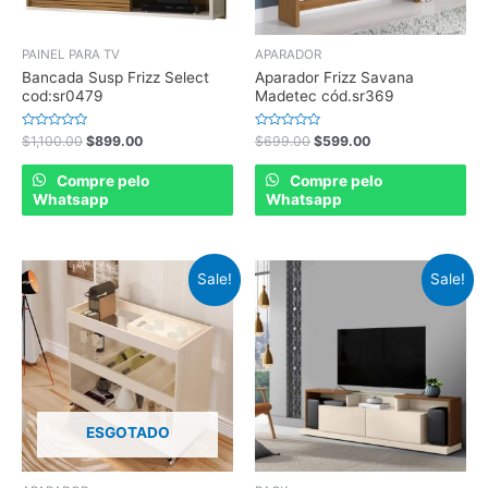
PAINEL PARA TV
APARADOR
Bancada Susp Frizz Select
Aparador Frizz Savana
cod:sr0479
Madetec cód.sr369
Rated
Rated
$
1,100.00
$
899.00
$
699.00
$
599.00
0
0
out
out
of
of
Compre pelo
Compre pelo
5
5
Whatsapp
Whatsapp
Sale!
Sale!
ESGOTADO