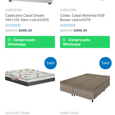
CABECEIRA
CABECEIRA
Cabeceira Casal Dream
Cabec Casal Montreal 606
140×125 Viero cod:sr0205
Bonan cod:sr0279
Rated
Rated
$
599.00
$
499.00
$
599.00
$
499.00
0
0
out
out
of
of
Compre pelo
Compre pelo
5
5
Whatsapp
Whatsapp
Sale!
Sale!
COLCHÃO CASAL
CAMA CASAL