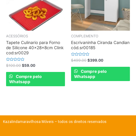
ACESSÓRIOS
COMPLEMENTO
Tapete Culinario para Forno
Escrivaninha Ciranda Candian
de Silicone 40x28x8cm Clink
cód.sr00185
cod:sr0029
Rated
$
499.00
$
399.00
0
Rated
$
100.00
$
59.00
out
0
of
Compre pelo
out
5
of
Compre pelo
Whatsapp
5
Whatsapp
Kazalindamaravilhosa Móveis – todos os direitos reservados