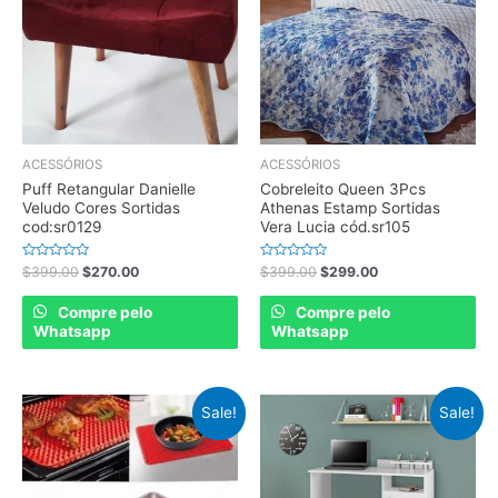
ACESSÓRIOS
ACESSÓRIOS
Puff Retangular Danielle
Cobreleito Queen 3Pcs
Veludo Cores Sortidas
Athenas Estamp Sortidas
cod:sr0129
Vera Lucia cód.sr105
Rated
Rated
$
399.00
$
270.00
$
399.00
$
299.00
0
0
out
out
of
of
Compre pelo
Compre pelo
5
5
Whatsapp
Whatsapp
Sale!
Sale!