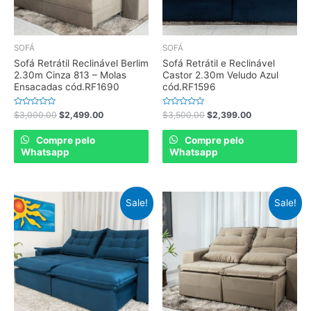
SOFÁ
SOFÁ
Sofá Retrátil Reclinável Berlim
Sofá Retrátil e Reclinável
2.30m Cinza 813 – Molas
Castor 2.30m Veludo Azul
Ensacadas cód.RF1690
cód.RF1596
Rated
Rated
$
3,000.00
$
2,499.00
$
3,500.00
$
2,399.00
0
0
out
out
of
of
Compre pelo
Compre pelo
5
5
Whatsapp
Whatsapp
Sale!
Sale!