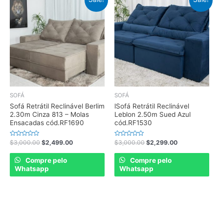
SOFÁ
SOFÁ
Sofá Retrátil Reclinável Berlim
lSofá Retrátil Reclinável
2.30m Cinza 813 – Molas
Leblon 2.50m Sued Azul
Ensacadas cód.RF1690
cód.RF1530
Rated
Rated
$
3,000.00
$
2,499.00
$
3,000.00
$
2,299.00
0
0
out
out
of
of
Compre pelo
Compre pelo
5
5
Whatsapp
Whatsapp