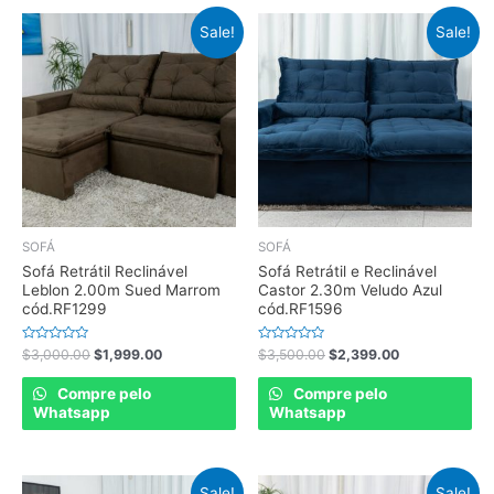
Sale!
Sale!
SOFÁ
SOFÁ
Sofá Retrátil Reclinável
Sofá Retrátil e Reclinável
Leblon 2.00m Sued Marrom
Castor 2.30m Veludo Azul
cód.RF1299
cód.RF1596
Rated
Rated
$
3,000.00
$
1,999.00
$
3,500.00
$
2,399.00
0
0
out
out
of
of
Compre pelo
Compre pelo
5
5
Whatsapp
Whatsapp
Sale!
Sale!