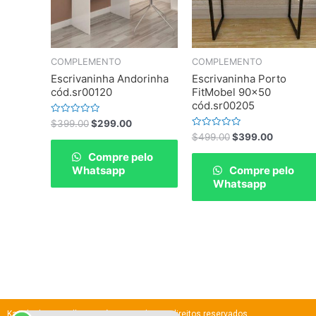
COMPLEMENTO
COMPLEMENTO
Escrivaninha Andorinha
Escrivaninha Porto
cód.sr00120
FitMobel 90×50
cód.sr00205
Rated
$
399.00
$
299.00
0
Rated
$
499.00
$
399.00
out
0
of
out
Compre pelo
5
of
Whatsapp
Compre pelo
5
Whatsapp
Kazalindamaravilhosa Móveis – todos os direitos reservados