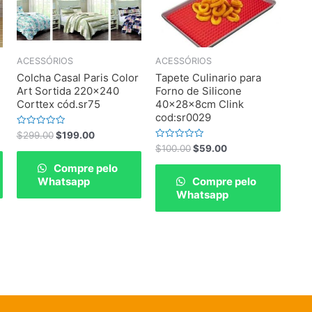
ACESSÓRIOS
ACESSÓRIOS
Colcha Casal Paris Color
Tapete Culinario para
Art Sortida 220×240
Forno de Silicone
Corttex cód.sr75
40x28x8cm Clink
cod:sr0029
Rated
$
299.00
$
199.00
0
Rated
$
100.00
$
59.00
out
0
of
out
Compre pelo
5
of
Whatsapp
Compre pelo
5
Whatsapp