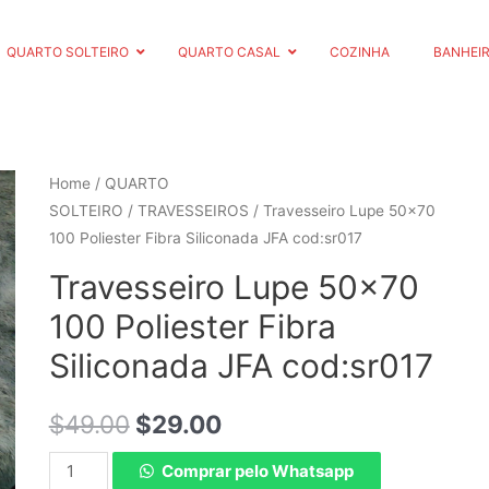
QUARTO SOLTEIRO
QUARTO CASAL
COZINHA
BANHEI
Home
/
QUARTO
SOLTEIRO
/
TRAVESSEIROS
/ Travesseiro Lupe 50×70
100 Poliester Fibra Siliconada JFA cod:sr017
Travesseiro Lupe 50×70
100 Poliester Fibra
Siliconada JFA cod:sr017
$
49.00
$
29.00
Comprar pelo Whatsapp