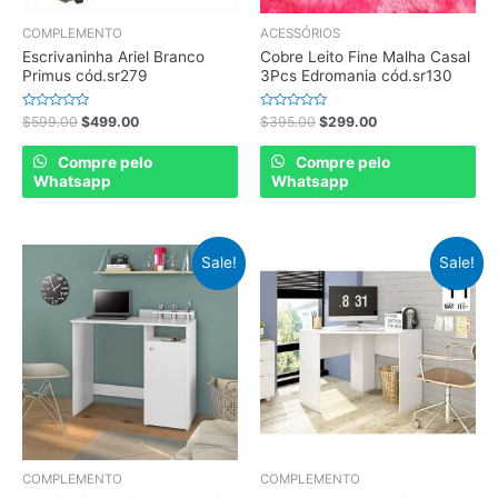
COMPLEMENTO
ACESSÓRIOS
Escrivaninha Ariel Branco
Cobre Leito Fine Malha Casal
Primus cód.sr279
3Pcs Edromania cód.sr130
Rated
Rated
$
599.00
$
499.00
$
395.00
$
299.00
0
0
out
out
of
of
Compre pelo
Compre pelo
5
5
Whatsapp
Whatsapp
Sale!
Sale!
COMPLEMENTO
COMPLEMENTO