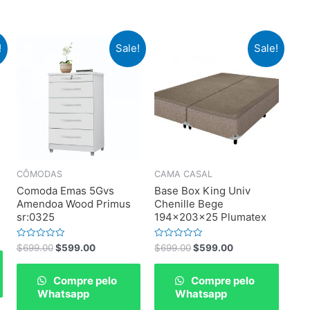
!
Sale!
Sale!
CÔMODAS
CAMA CASAL
Comoda Emas 5Gvs
Base Box King Univ
Amendoa Wood Primus
Chenille Bege
sr:0325
194x203x25 Plumatex
Rated
Rated
$
699.00
$
599.00
$
699.00
$
599.00
0
0
out
out
of
of
Compre pelo
Compre pelo
5
5
Whatsapp
Whatsapp