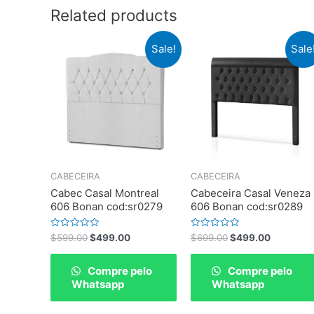
Related products
Sale!
Sale
CABECEIRA
CABECEIRA
Cabec Casal Montreal
Cabeceira Casal Veneza
606 Bonan cod:sr0279
606 Bonan cod:sr0289
Rated
Rated
$
599.00
$
499.00
$
699.00
$
499.00
0
0
out
out
of
of
Compre pelo
Compre pelo
5
5
Whatsapp
Whatsapp